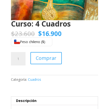
Curso: 4 Cuadros
El
El
$
23.600
$
16.900
precio
precio
Peso chileno ($)
original
actual
era:
es:
$23.600.
$16.900.
Curso:
Comprar
4
Cuadros
cantidad
Categoría:
Cuadros
Descripción